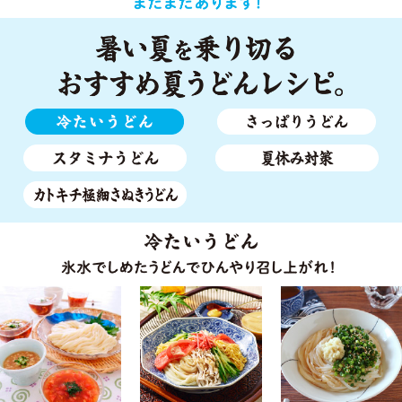
く
え
う
家
た
ど
に
コ
ん
あ
ク
と
る
の
卵、
調
あ
調
味
る
味
料
ピ
料
を
リ
２
か
辛
つ
き
だ
だ
集
れ
け。
め
を
分
ま
カ