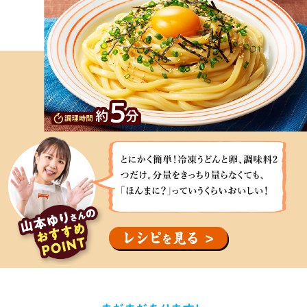
ベ
ん
ー
で
ス
す。
に
味
ご
が
ま
複
油
と
雑
や
に
な
に
か
ん
ん
く
で、
に
簡
と
く
単！
に
を
冷
か
加
凍