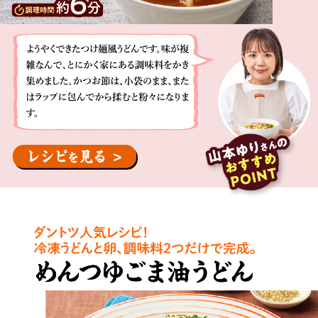
す
よ
め
う
で
や
す。
く
し
で
ょ
き
う
た
ゆ
つ
と
け
佐
麺
藤、
風
酢
う
を
ど