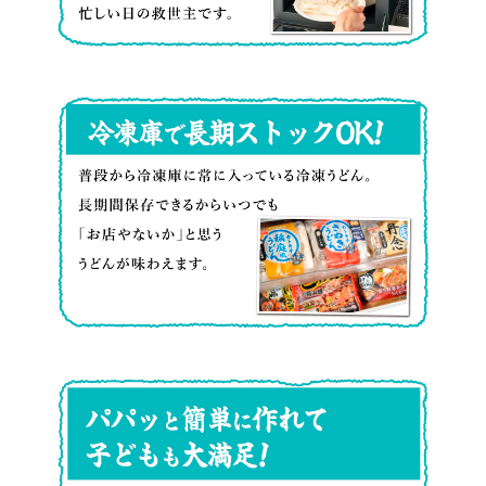
キ
粉々
ろ
ッ
に
や
チ
な
か
冷
ン
り
に
凍
が
ま
な
庫
暑
す。
っ
で
く
て
長
な
さ
期
ら
ら
ス
な
に
ト
い。
お
パ
ッ
冷
い
パ
ク
凍
し
ッ
OK！
う