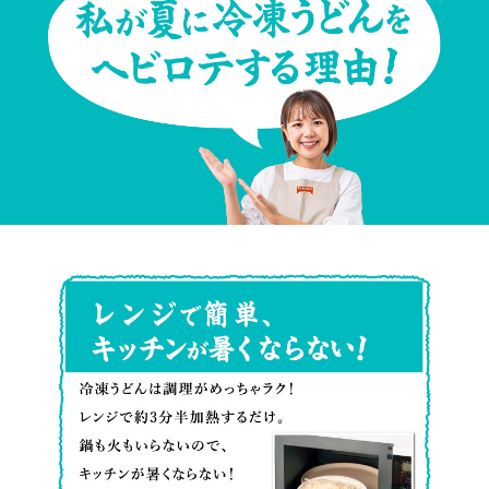
た
ま
い
は
し
う
ラ
た。
く
ッ
マ
ら
プ
ヨ
い
に
ネ
お
包
ー
い
ん
ズ
し
レ
で
を
い！
ン
か
添
ジ
ら
え
で
揉
る
簡
む
と
単、
と
ま