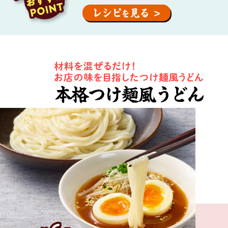
め
ち
ゃ
お
い
し
く
で
き
た
の
で
お
す