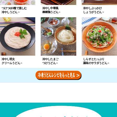
量
し
ト
つけつゆ3種で楽しむ
冷やし中華風
冷やしぶっかけ
を
冷やしうどん >
棒棒鶏うどん >
しょうがうどん >
た。
キ
量
か
チ
ら
つ
稲
な
お
庭
く
節
風
て
は、
う
冷やし明太
冷やしたまご
しらすとたっぷり
も、
クリームうどん >
つけうどん >
薬味のサラダうどん >
小
ど
「ほ
袋
ん
ん
の
に
ま
ま
か
に？」
ま、
ら
っ
ま
め
て