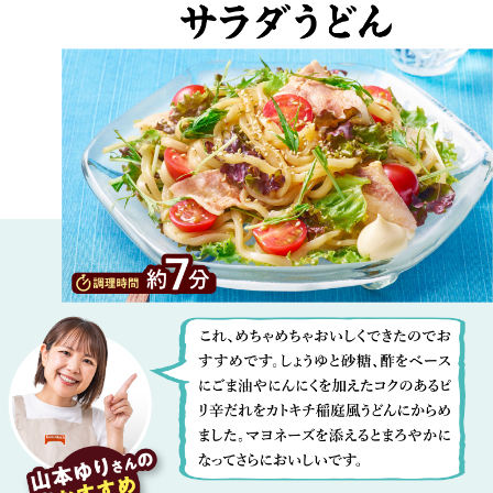
こ
れ、
め
ち
ゃ