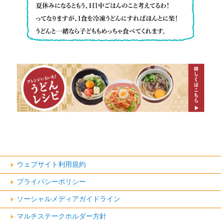
い
と
普
ど
で
簡
段
ん
す。
単
か
は
に
ら
調
作
冷
理
れ
凍
が
て
庫
め
子
に
っ
ど
常
ち
も
に
ゃ
ウェブサイト利用規約
も
入
ラ
プライバシーポリシー
大
っ
ク！
ソーシャルメディアガイドライン
満
て
レ
マルチステークホルダー方針
足！
い