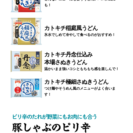
も！
カトキチ稲庭風うどん
氷水でしめて冷やして食べるのがおすすめ！
カトキチ丹念仕込み
本場さぬきうどん
温かいまま強いコシともちもち感を楽しんで！
カトキチ極細さぬきうどん
つけ麺やそうめん風のメニューがよく合いま
す！