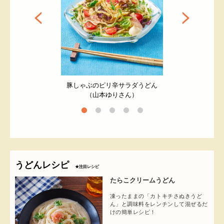
ぼろ煮込みうどん
本格つけ麺風うど
豚しゃぶのピリ辛サラダうどん
ん）
（山本ゆりさん）
うどんレシピ
★注目レシピ
たらこクリームうどん
凍ったままの「カトキチさぬきうど
ん」と調味料をレンチンして混ぜるだ
けの簡単レシピ！