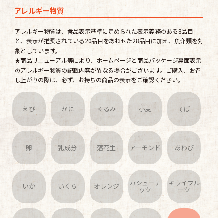
アレルギー物質
アレルギー物質は、食品表示基準に定められた表示義務のある8品目
と、表示が推奨されている20品目をあわせた28品目に加え、魚介類を対
象としています。
★商品リニューアル等により、ホームページと商品パッケージ裏面表示
のアレルギー物質の記載内容が異なる場合がございます。ご購入、お召
し上がりの際は、必ず、お持ちの商品の表示をご確認ください。
えび
かに
くるみ
小麦
そば
卵
乳成分
落花生
アーモンド
あわび
カシューナ
キウイフル
いか
いくら
オレンジ
ッツ
ーツ