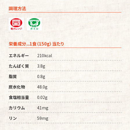
調理方法
栄養成分...1食（150g）当たり
エネルギー
210kcal
たんぱく質
3.8g
脂質
0.8g
炭水化物
48.0g
食塩相当量
0.02g
カリウム
41mg
リン
59mg