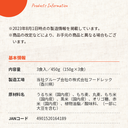
Products Information
※2023年8月1日時点の製造情報を掲載しています。
※商品の改定などにより、お手元の商品と異なる場合もござ
います。
基本情報
内容量
3食入／450g（150g×3食）
製造工場
当社グループ会社の株式会社フードレック
（香川県）
原材料名
うるち米（国内産）、もち麦、丸麦、もち米
（国内産）、黒米（国内産）、オリゴ糖、赤
米（国内産）、植物油脂／酸味料、（一部に
大豆を含む）
JANコード
4901520164189