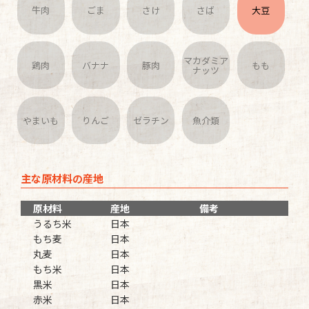
牛肉
ごま
さけ
さば
大豆
マカダミア
鶏肉
バナナ
豚肉
もも
ナッツ
やまいも
りんご
ゼラチン
魚介類
主な原材料の産地
原材料
産地
備考
うるち米
日本
もち麦
日本
丸麦
日本
もち米
日本
黒米
日本
赤米
日本