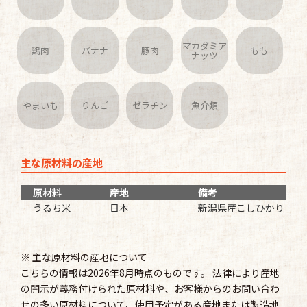
マカダミア
鶏肉
バナナ
豚肉
もも
ナッツ
やまいも
りんご
ゼラチン
魚介類
主な原材料の産地
原材料
産地
備考
うるち米
日本
新潟県産こしひかり
※ 主な原材料の産地について
こちらの情報は2026年8月時点のものです。 法律により産地
の開示が義務付けられた原材料や、お客様からのお問い合わ
せの多い原材料について、使用予定がある産地または製造地