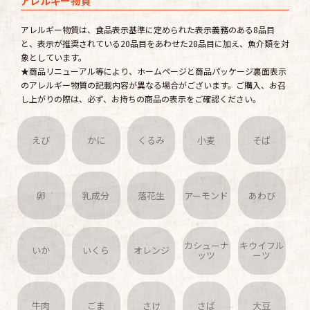
アレルギー物質
アレルギー物質は、食品表示基準に定められた表示義務のある8品目
と、表示が推奨されている20品目をあわせた28品目に加え、魚介類を対
象としています。
★商品リニューアル等により、ホームページと商品パッケージ裏面表示
のアレルギー物質の記載内容が異なる場合がございます。ご購入、お召
し上がりの際は、必ず、お持ちの商品の表示をご確認ください。
えび
かに
くるみ
小麦
そば
卵
乳成分
落花生
アーモンド
あわび
カシューナ
キウイフル
いか
いくら
オレンジ
ッツ
ーツ
牛肉
ごま
さけ
さば
大豆