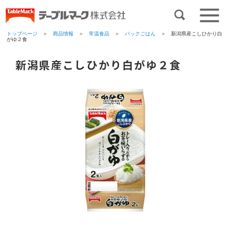
トップページ
＞
商品情報
＞
常温食品
＞
パックごはん
＞ 新潟県産こしひかり白
がゆ２食
新潟県産こしひかり白がゆ２食