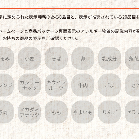
準に定められた表示義務のある8品目と、表示が推奨されている20品目を
ホームページと商品パッケージ裏面表示のアレルギー物質の記載内容が
、お持ちの商品の表示をご確認ください。
くるみ
小麦
そば
卵
乳成分
落花
カシュー
キウイフ
レンジ
牛肉
ごま
さ
ナッツ
ルーツ
マカダミ
豚肉
もも
やまいも
りんご
ゼラ
アナッツ