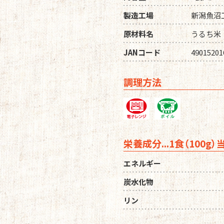
製造工場
新潟魚沼
原材料名
うるち米
JANコード
49015201
調理方法
栄養成分...1食（100g）
エネルギー
炭水化物
リン