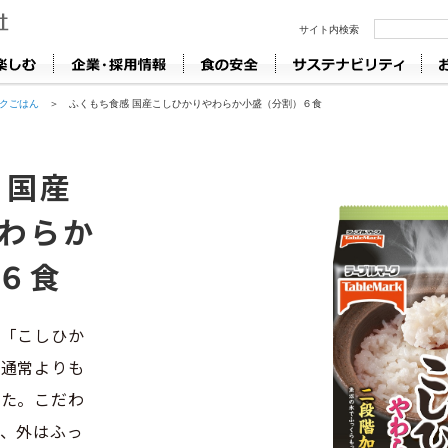
クごはん
＞ ふくもち食感 国産こしひかりやわらか小盛（分割）６食
 国産
わらか
６食
の「こしひか
で通常よりも
した。こだわ
、外はふっ