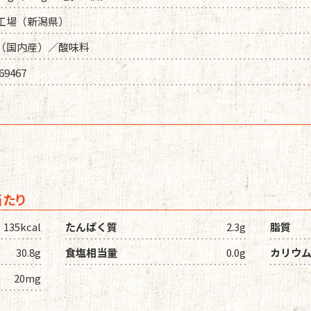
工場（新潟県）
（国内産）／酸味料
69467
当たり
135kcal
たんぱく質
2.3g
脂質
30.8g
食塩相当量
0.0g
カリウ
20mg