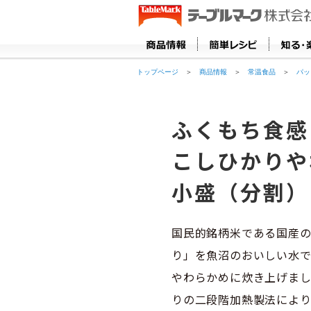
トップページ
＞
商品情報
＞
常温食品
＞
パッ
ふくもち食感
こしひかりや
小盛（分割）
国民的銘柄米である国産
り」を魚沼のおいしい水
やわらかめに炊き上げま
りの二段階加熱製法により