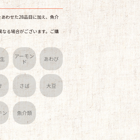
あわせた28品目に加え、魚介
異なる場合がございます。ご購
アーモン
生
あわび
ド
け
さば
大豆
チン
魚介類