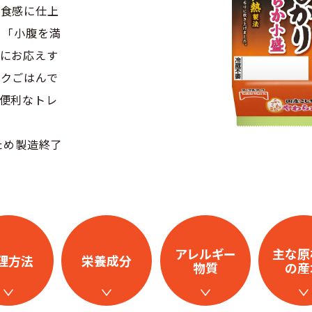
た食感に仕上
」「小腹を満
にお応えす
クごはんで
便利なトレ
ため製造終了
アレルギー
主な原
理方法
栄養成分
物質
の産