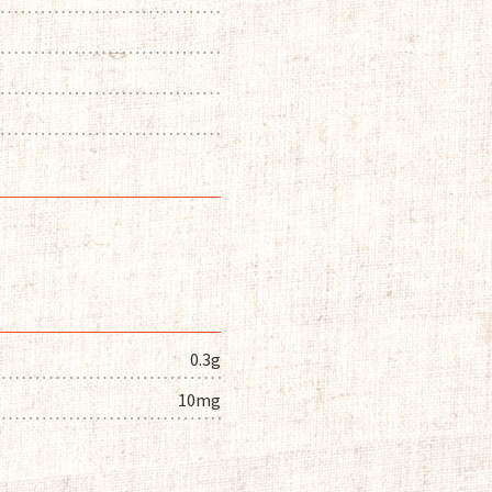
0.3g
ム
10mg