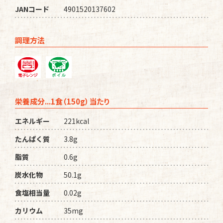
JANコード
4901520137602
調理方法
栄養成分...1食（150g）当たり
エネルギー
221kcal
たんぱく質
3.8g
脂質
0.6g
炭水化物
50.1g
食塩相当量
0.02g
カリウム
35mg