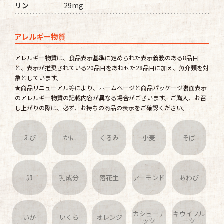
リン
29mg
アレルギー物質
アレルギー物質は、食品表示基準に定められた表示義務のある8品目
と、表示が推奨されている20品目をあわせた28品目に加え、魚介類を対
象としています。
★商品リニューアル等により、ホームページと商品パッケージ裏面表示
のアレルギー物質の記載内容が異なる場合がございます。ご購入、お召
し上がりの際は、必ず、お持ちの商品の表示をご確認ください。
えび
かに
くるみ
小麦
そば
卵
乳成分
落花生
アーモンド
あわび
カシューナ
キウイフル
いか
いくら
オレンジ
ッツ
ーツ