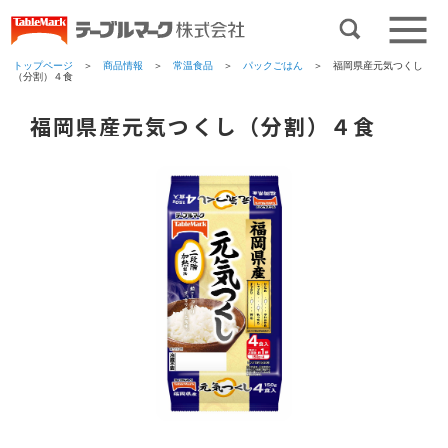
トップページ
＞
商品情報
＞
常温食品
＞
パックごはん
＞ 福岡県産元気つくし
（分割）４食
福岡県産元気つくし（分割）４食