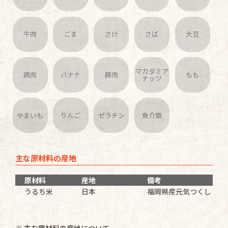
牛肉
ごま
さけ
さば
大豆
マカダミア
鶏肉
バナナ
豚肉
もも
ナッツ
やまいも
りんご
ゼラチン
魚介類
主な原材料の産地
原材料
産地
備考
うるち米
日本
福岡県産元気つくし