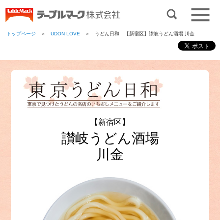
トップページ
＞
UDON LOVE
＞ うどん日和 【新宿区】讃岐うどん酒場 川金
【新宿区】
讃岐うどん酒場
川金