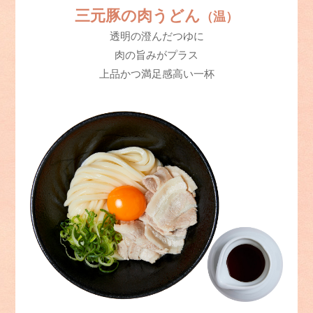
三元豚の肉うどん
（温）
透明の澄んだつゆに
肉の旨みがプラス
上品かつ満足感高い一杯