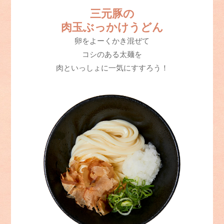
三元豚の
肉玉ぶっかけうどん
卵をよーくかき混ぜて
コシのある太麺を
肉といっしょに一気にすすろう！