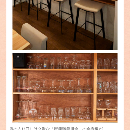
店の入り口には立派な「鰹節雑節川金」の金看板が。