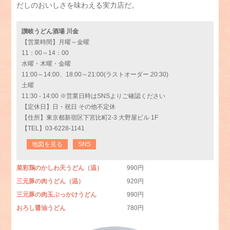
だしのおいしさを味わえる実力店だ。
讃岐うどん酒場 川金
【営業時間】月曜～金曜
11：00～14：00
水曜・木曜・金曜
11:00～14:00、18:00～21:00(ラストオーダー.20:30)
土曜
11:30 - 14:00 ※営業日時はSNSよりご確認ください
【定休日】日・祝日 その他不定休
【住所】東京都新宿区下宮比町2-3 大野屋ビル 1F
【TEL】03-6228-1141
地図を見る
SNS
菜彩鶏のかしわ天うどん（温）
990円
三元豚の肉うどん（温）
920円
三元豚の肉玉ぶっかけうどん
990円
おろし醤油うどん
780円