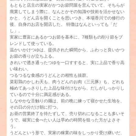
もともと店主の実家がかつお節問屋を営んでいて、そちらが
廃業してしまう際に、なんとかその知識や技術を活かせない
かと、うどん店を開くことを思いつき、本場香川での修行の
後、自身のお店を開店した。 特徴はなんといっても「だ
し」。
実家に豊富にあるかつお節を基本に、7種類もの削り節をブ
レンドして使っている。
温かいかけつゆは、提供された瞬間から、ふわっと良いかつ
お節の香りが立ち上る。
きれいで透き通ったつゆを一口すすると、実に上品で香り高
い味わい。
つるつるな食感のうどんとの相性も抜群。
菜彩鶏のかしわ天も、肉うどんのお肉（三元豚）も、どれも
極めてあっさりした上品な味付けながら、だしがしっかりし
ているので十分に満足感がある。
しなやかな舌触りの麺は、前の晩に練って寝かせた生地を、
その日の分だけ朝に打つ。
お昼の営業終了を待たずして、売り切れになることも多いそ
うで、確実に食べたい人は早めの時間を狙った方がよさそ
う。
うどんという形で、実家の稼業の味をしっかり受け継いだ、