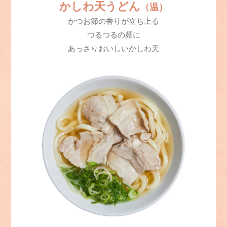
かしわ天うどん
（温）
かつお節の香りが立ち上る
つるつるの麺に
あっさりおいしいかしわ天