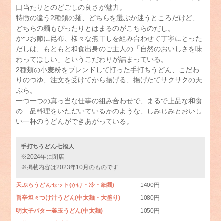
口当たりとのどごしの良さが魅力。
特徴の違う2種類の麺、どちらを選ぶか迷うところだけど、
どちらの麺もぴったりとはまるのがこちらのだし。
かつお節に昆布、様々な煮干しを組み合わせて丁寧にとった
だしは、もともと和食出身のご主人の「自然のおいしさを味
わってほしい」というこだわりが詰まっている。
2種類の小麦粉をブレンドして打った手打ちうどん、こだわ
りのつゆ、注文を受けてから揚げる、揚げたてサクサクの天
ぷら。
一つ一つの真っ当な仕事の組み合わせで、まるで上品な和食
の一品料理をいただいているかのような、しみじみとおいし
い一杯のうどんができあがっている。
手打ちうどん七福人
※2024年に閉店
※掲載内容は2023年10月のものです
天ぷらうどんセット
(かけ・冷・細麺)
1400円
旨辛坦々つけ汁うどん
(中太麺・大盛り)
1080円
明太子バター釜玉うどん
(中太麺)
1050円