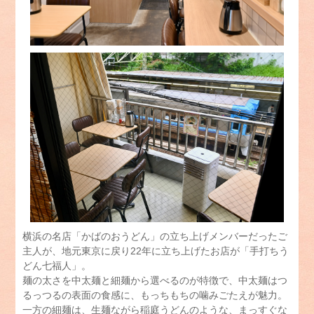
横浜の名店「かばのおうどん」の立ち上げメンバーだったご
主人が、地元東京に戻り22年に立ち上げたお店が「手打ちう
どん七福人」。
麺の太さを中太麺と細麺から選べるのが特徴で、中太麺はつ
るっつるの表面の食感に、もっちもちの噛みごたえが魅力。
一方の細麺は、生麺ながら稲庭うどんのような、まっすぐな