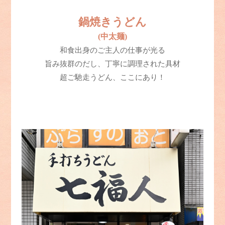
鍋焼きうどん
(中太麺)
和食出身のご主人の仕事が光る
旨み抜群のだし、丁寧に調理された具材
超ご馳走うどん、ここにあり！