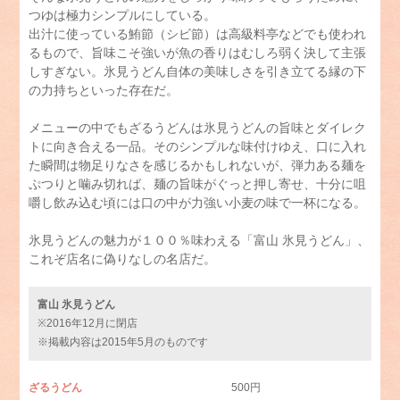
つゆは極力シンプルにしている。
出汁に使っている鮪節（シビ節）は高級料亭などでも使われ
るもので、旨味こそ強いが魚の香りはむしろ弱く決して主張
しすぎない。氷見うどん自体の美味しさを引き立てる縁の下
の力持ちといった存在だ。
メニューの中でもざるうどんは氷見うどんの旨味とダイレク
トに向き合える一品。そのシンプルな味付けゆえ、口に入れ
た瞬間は物足りなさを感じるかもしれないが、弾力ある麺を
ぷつりと噛み切れば、麺の旨味がぐっと押し寄せ、十分に咀
嚼し飲み込む頃には口の中が力強い小麦の味で一杯になる。
氷見うどんの魅力が１００％味わえる「富山 氷見うどん」、
これぞ店名に偽りなしの名店だ。
富山 氷見うどん
※2016年12月に閉店
※掲載内容は2015年5月のものです
ざるうどん
500円