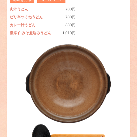
肉汁うどん
780円
ピリ辛つくねうどん
780円
カレー汁うどん
880円
激辛 白みそ煮込みうどん
1,010円