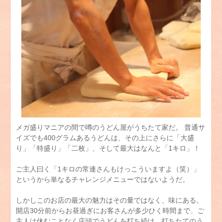
メガ盛りマニアの間で噂のうどん屋がうちたて家だ。 普通サ
イズでも400グラムあるうどんは、その上にさらに「大盛
り」「特盛り」「二枚」、そして最大はなんと「1キロ」！
ご主人曰く「1キロの常連さんもけっこういますよ（笑）」
というから単なるチャレンジメニューではないようだ。
しかしこのお店の最大の魅力はその量ではなく、味にある。
開店30分前からお昼過ぎにお客さんが多少ひく時間まで、ご
主人は休むことなく店頭でうどんを打ち続け、打ちたてのう