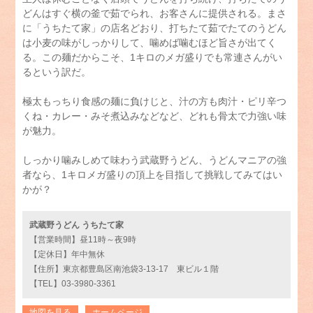
どんはすぐ横の釜で茹でられ、お客さんに提供される。まさ
に「うちたて家」の店名どおり、打ちたて茹でたてのうどん
は小麦の味がしっかりして、噛めば噛むほど旨さが出てく
る。この麺だからこそ、1キロのメガ盛りでも常連さんがい
るという訳だ。
極太もっちり食感の麺に負けじと、汁の方も肉汁・ピリ辛つ
くね・カレー・みそ煮込みなどなど、どれも骨太で力強い味
が魅力。
しっかり噛みしめて味わう武蔵野うどん、うどんマニアの強
者なら、1キロメガ盛りの頂上を目指して挑戦してみてはい
かが？
武蔵野うどん うちたて家
【営業時間】昼11時～夜9時
【定休日】年中無休
【住所】東京都豊島区南池袋3-13-17 東ビル１階
【TEL】03-3980-3361
地図を見る
ホームページ