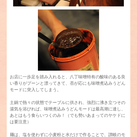
お店に一歩足を踏み入れると、八丁味噌特有の酸味のある良
い香りがプーンと漂ってきて、否が応にも味噌煮込みうどん
モードに突入してしまう。
土鍋で熱々の状態でテーブルに供され、強烈に沸き立つその
湯気を浴びれば、味噌煮込みうどんモードは最高潮に達し、
あとはもう食らいつくのみ！（でも勢いあまってのヤケドに
は要注意）
麺は、塩を使わずに小麦粉と水だけで作ることで、讃岐のモ