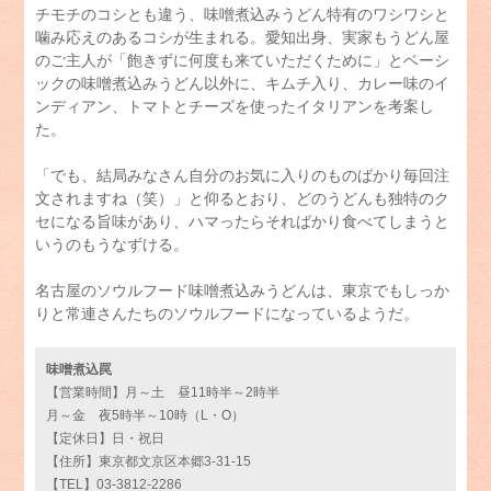
チモチのコシとも違う、味噌煮込みうどん特有のワシワシと
噛み応えのあるコシが生まれる。愛知出身、実家もうどん屋
のご主人が「飽きずに何度も来ていただくために」とベーシ
ックの味噌煮込みうどん以外に、キムチ入り、カレー味のイ
ンディアン、トマトとチーズを使ったイタリアンを考案し
た。
「でも、結局みなさん自分のお気に入りのものばかり毎回注
文されますね（笑）」と仰るとおり、どのうどんも独特のク
セになる旨味があり、ハマったらそればかり食べてしまうと
いうのもうなずける。
名古屋のソウルフード味噌煮込みうどんは、東京でもしっか
りと常連さんたちのソウルフードになっているようだ。
味噌煮込罠
【営業時間】月～土 昼11時半～2時半
月～金 夜5時半～10時（L・O）
【定休日】日・祝日
【住所】東京都文京区本郷3-31-15
【TEL】03-3812-2286