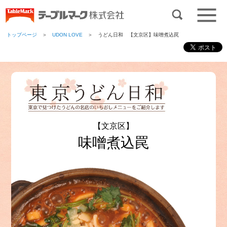
トップページ
＞
UDON LOVE
＞ うどん日和 【文京区】味噌煮込罠
【文京区】
味噌煮込罠