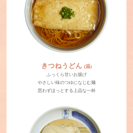
きつねうどん
(温)
ふっくら甘いお揚げ
やさしい味のつゆになじむ麺
思わずほっとする上品な一杯