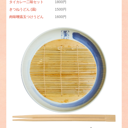
タイカレー二味セット
1800円
きつねうどん
(温)
1500円
肉味噌温玉つけうどん
1600円