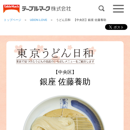
トップページ
＞
UDON LOVE
＞ うどん日和 【中央区】銀座 佐藤養助
【中央区】
銀座 佐藤養助