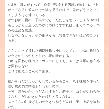
丸3日、職人がすべて手作業で製造する伝統の麺は、ゆで上
がってざるに並んだその姿を見るだけで、思わずうっとりし
てしまうほど輝いている。
かつお節・昆布・干椎茸でとっただしを使い、しょうゆの味
もしっかりと立ったつゆにつけてすすれば、細くてつるっつ
るの上品な食感。
しなやかながら、その細さからは想像できないほどのコシも
ある。
さらにこってりした胡麻味噌つゆにつけても、つゆに負けな
いだけのしっかりとした小麦の味がする。
つゆを変わり種のタイカレーにしても、やっぱり麺の存在感
は変わらない！
これぞ稲庭うどんの力強さ。
麺がそれだけしっかりしているからこそ、八丁味噌を使った
濃い味の肉味噌温玉とも相性抜群。
一方、温かいかけうどんにすると、若干だけコシがやわらか
くなり、だしのきいたかけ汁と良くなじむ。
ふっくらの油揚げをのせたきつねうどんは、実に上品な味わ
いだ。