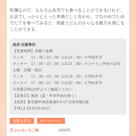
乾麺なので、もちろん自宅でも食べることができるけれど、
お店でしっかりととった本格だしと合わせ、プロがゆでたゆ
でたてを食べてみると、稲庭うどんのさらなる魅力を感じる
ことができる。
銀座 佐藤養助
【営業時間】月曜〜金曜
ランチ 11：30～15：00（LO.14：30）※予約不可
ディナー 17：00～22：00（LO.21：00）※コースご予約のみ可
土曜・日曜・祝日
ランチ 11：30～15：00（LO.14：30）※予約不可
ディナー 17：00～21：00（LO.20：00）※予約不可
※営業日時はHPよりご確認ください
【定休日】無休（盆・年末年始を除く）
【住所】東京都中央区銀座6-4-17 出井本館1階
【TEL】03-6215-6211
地図を見る
ホームページ
天ぷらせいろ二味
2400円