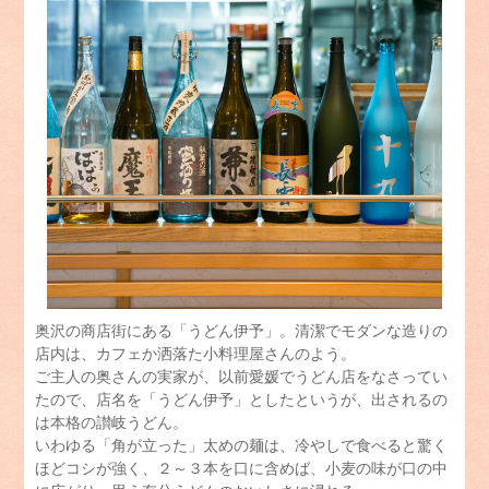
奥沢の商店街にある「うどん伊予」。清潔でモダンな造りの
店内は、カフェか洒落た小料理屋さんのよう。
ご主人の奥さんの実家が、以前愛媛でうどん店をなさってい
たので、店名を「うどん伊予」としたというが、出されるの
は本格の讃岐うどん。
いわゆる「角が立った」太めの麺は、冷やしで食べると驚く
ほどコシが強く、２～３本を口に含めば、小麦の味が口の中