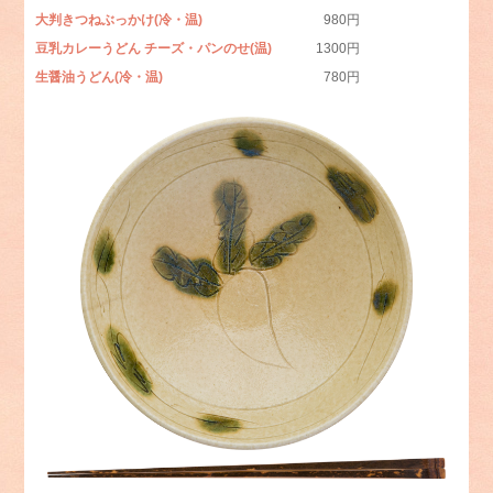
大判きつねぶっかけ(冷・温)
980円
豆乳カレーうどん チーズ・パンのせ(温)
1300円
生醤油うどん(冷・温)
780円