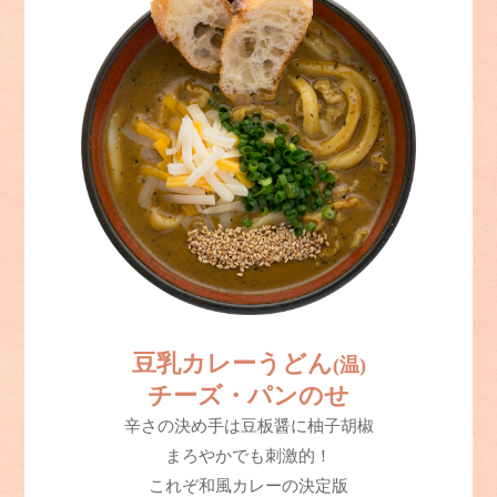
豆乳カレーうどん
(温)
チーズ・パンのせ
辛さの決め手は豆板醤に柚子胡椒
まろやかでも刺激的！
これぞ和風カレーの決定版