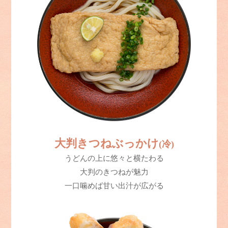
大判きつねぶっかけ
(冷)
うどんの上に悠々と横たわる
大判のきつねが魅力
一口噛めば甘い出汁が広がる