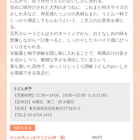
に広がり、思う存分うどんのおいしさに浸れる。
甘めに味付けされた大判のきつねに、これまた特大サイズの
かしわ天など、存在感たっぷりの具材もまた、うどん一杯で
しっかり満足してもらおうという、ご主人の心意気を感じ
る。
豆乳カレーうどんはそのネーミングから、おとなしめの味を
想像しながら一口食べると、しっかりしたスパイス感にびっ
くりさせられる。
豆板醤と柚子胡椒を隠し味に入れることで、和風出汁の旨さ
を活かしつつ、複雑な辛さを演出しているという。
落ち着いた店内で、ゆっくりじっくり讃岐うどんのおいしさ
を堪能できる良店だ。
うどん伊予
【営業時間】11:30〜14:00、18:00〜22:00（L.O.21:00）
【定休日】水曜日、第二・四 火曜日
【住所】 東京都世田谷区奥沢3丁目31-3
【TEL】03-3726-1415
地図を見る
かしわ天ぶっかけうどん(冷・温)
980円