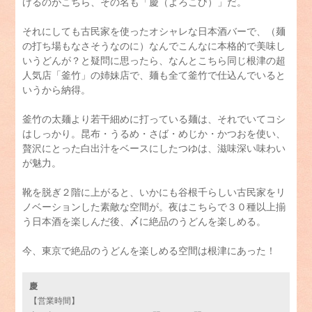
けるのがこちら、その名も「慶（よろこび）」だ。
それにしても古民家を使ったオシャレな日本酒バーで、（麺
の打ち場もなさそうなのに）なんでこんなに本格的で美味し
いうどんが？と疑問に思ったら、なんとこちら同じ根津の超
人気店「釜竹」の姉妹店で、麺も全て釜竹で仕込んでいると
いうから納得。
釜竹の太麺より若干細めに打っている麺は、それでいてコシ
はしっかり。昆布・うるめ・さば・めじか・かつおを使い、
贅沢にとった白出汁をベースにしたつゆは、滋味深い味わい
が魅力。
靴を脱ぎ２階に上がると、いかにも谷根千らしい古民家をリ
ノベーションした素敵な空間が。夜はこちらで３０種以上揃
う日本酒を楽しんだ後、〆に絶品のうどんを楽しめる。
今、東京で絶品のうどんを楽しめる空間は根津にあった！
慶
【営業時間】