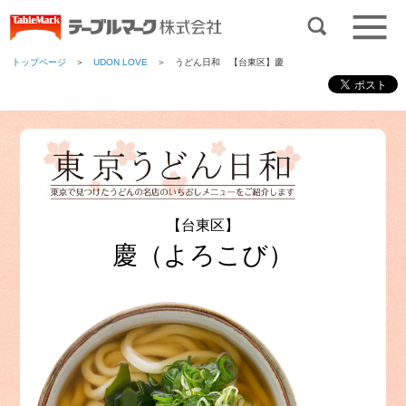
トップページ
＞
UDON LOVE
＞ うどん日和 【台東区】慶
【台東区】
慶（よろこび）