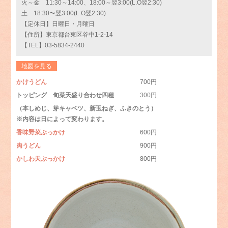
火～金 11:30～14:00、18:00～翌3:00(L.O翌2:30)
土 18:30〜翌3:00(L.O翌2:30)
【定休日】日曜日・月曜日
【住所】東京都台東区谷中1-2-14
【TEL】03-5834-2440
地図を見る
かけうどん
700円
トッピング 旬菜天盛り合わせ四種
300円
（本しめじ、芽キャベツ、新玉ねぎ、ふきのとう）
※内容は日によって変わります。
香味野菜ぶっかけ
600円
肉うどん
900円
かしわ天ぶっかけ
800円