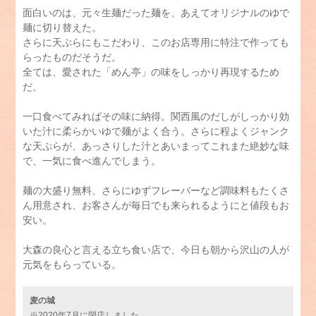
面白いのは、元々生麺だった麺を、あえてオリジナルのゆで
麺に切り替えた。
さらに天ぷらにもこだわり、このお店専用に特注で作っても
らったものだそうだ。
全ては、愛された「めん亭」の味をしっかり再現するため
だ。
一口食べてみればその味に納得。関西風のだしがしっかり効
いた汁に柔らかいゆで麺がよく合う。さらに程よくジャンク
な天ぷらが、あっさりした汁とあいまってこれまた絶妙な味
で、一気に食べ進んでしまう。
麺の大盛り無料、さらにゆずフレーバーなど調味料もたくさ
ん用意され、お客さんが毎日でも来られるようにと値段もお
安い。
大森の良心と言える立ち食い店で、今日も朝から沢山の人が
元気をもらっている。
麦の城
※2020年7月に閉店しました。