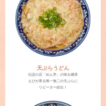
天ぷらうどん
伝説の店「めん亭」の味を継承
えびが香る唯一無二の天ぷらに
リピーター続出！