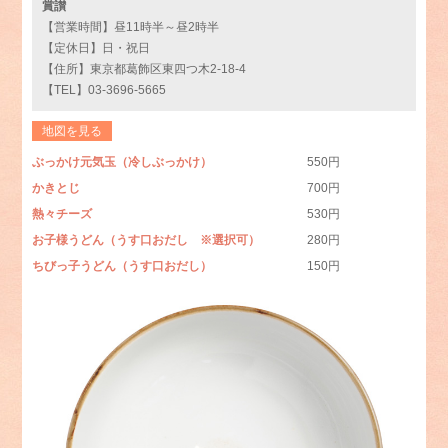
賞讃
【営業時間】昼11時半～昼2時半
【定休日】日・祝日
【住所】東京都葛飾区東四つ木2-18-4
【TEL】03-3696-5665
地図を見る
ぶっかけ元気玉（冷しぶっかけ）
550円
かきとじ
700円
熱々チーズ
530円
お子様うどん（うす口おだし ※選択可）
280円
ちびっ子うどん（うす口おだし）
150円