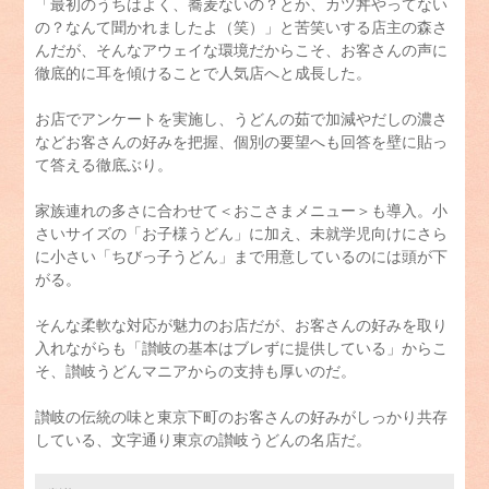
「最初のうちはよく、蕎麦ないの？とか、カツ丼やってない
の？なんて聞かれましたよ（笑）」と苦笑いする店主の森さ
んだが、そんなアウェイな環境だからこそ、お客さんの声に
徹底的に耳を傾けることで人気店へと成長した。
お店でアンケートを実施し、うどんの茹で加減やだしの濃さ
などお客さんの好みを把握、個別の要望へも回答を壁に貼っ
て答える徹底ぶり。
家族連れの多さに合わせて＜おこさまメニュー＞も導入。小
さいサイズの「お子様うどん」に加え、未就学児向けにさら
に小さい「ちびっ子うどん」まで用意しているのには頭が下
がる。
そんな柔軟な対応が魅力のお店だが、お客さんの好みを取り
入れながらも「讃岐の基本はブレずに提供している」からこ
そ、讃岐うどんマニアからの支持も厚いのだ。
讃岐の伝統の味と東京下町のお客さんの好みがしっかり共存
している、文字通り東京の讃岐うどんの名店だ。