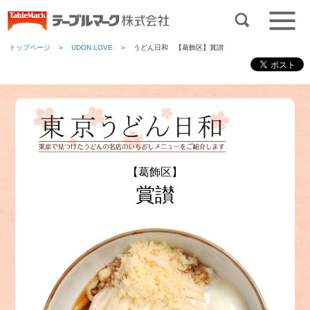
トップページ
＞
UDON LOVE
＞ うどん日和 【葛飾区】賞讃
【葛飾区】
賞讃