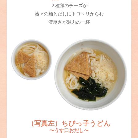
２種類のチーズが
熱々の麺とだしにトロ～リからむ
濃厚さが魅力の一杯
（写真左）ちびっ子うどん
〜うす口おだし〜