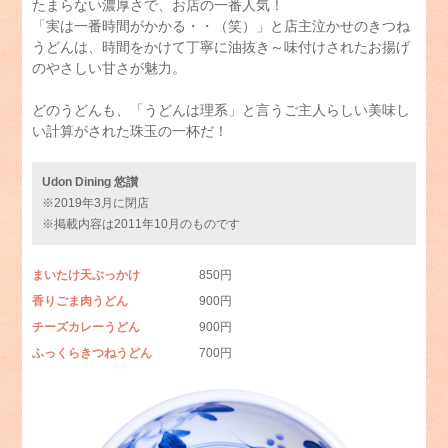
たまらない濃厚さで、お店の一番人気！
「実は一番時間がかかる・・（笑）」と店主泣かせのきつね
うどんは、時間をかけて丁寧に油抜き～味付けされたお揚げ
のやさしい甘さが魅力。
どのうどんも、「うどんは理系」と言うご主人らしい美味し
い計算がされた珠玉の一杯だ！
Udon Dining 悠讃
※2019年3月に閉店
※掲載内容は2011年10月のものです
まいたけ天ぶっかけ
850円
香りごま肉うどん
900円
チーズカレーうどん
900円
ふっくらきつねうどん
700円