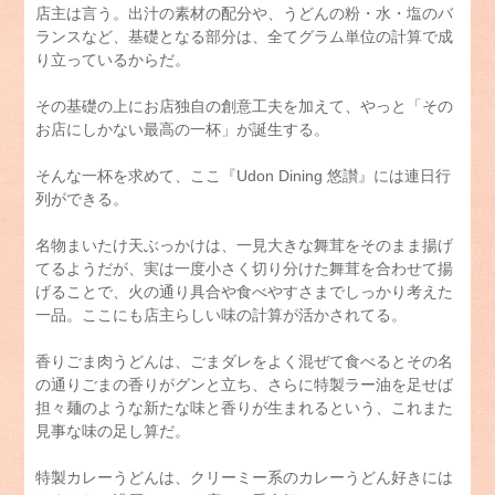
店主は言う。出汁の素材の配分や、うどんの粉・水・塩のバ
ランスなど、基礎となる部分は、全てグラム単位の計算で成
り立っているからだ。
その基礎の上にお店独自の創意工夫を加えて、やっと「その
お店にしかない最高の一杯」が誕生する。
そんな一杯を求めて、ここ『Udon Dining 悠讃』には連日行
列ができる。
名物まいたけ天ぶっかけは、一見大きな舞茸をそのまま揚げ
てるようだが、実は一度小さく切り分けた舞茸を合わせて揚
げることで、火の通り具合や食べやすさまでしっかり考えた
一品。ここにも店主らしい味の計算が活かされてる。
香りごま肉うどんは、ごまダレをよく混ぜて食べるとその名
の通りごまの香りがグンと立ち、さらに特製ラー油を足せば
担々麺のような新たな味と香りが生まれるという、これまた
見事な味の足し算だ。
特製カレーうどんは、クリーミー系のカレーうどん好きには