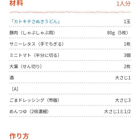
材料
1人分
「カトキチさぬきうどん」
1玉
豚肉（しゃぶしゃぶ用）
80g（5枚）
サニーレタス（手でちぎる）
1枚
ミニトマト（半分に切る）
3個
大葉（せん切り）
2枚
酒
大さじ1
［A］
ごまドレッシング（市販）
大さじ3
めんつゆ（2倍濃縮）
大さじ1と1/2
作り方