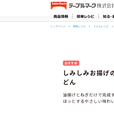
トップページ
＞
簡単レシピ
＞
うどんレシピ
＞
おすすめ
しみしみお揚げ
どん
油揚げとねぎだけで完成
ほっとするやさしい味わ