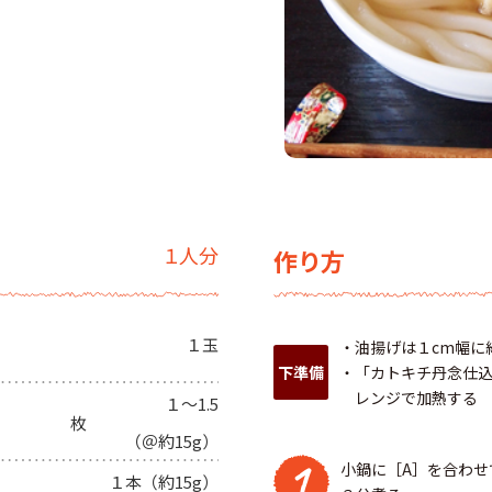
１人分
作り方
１玉
・油揚げは１cm幅に
下準備
・「カトキチ丹念仕込
レンジで加熱する
１～1.5
枚
（＠約15g）
1
小鍋に［A］を合わせ
１本（約15g）