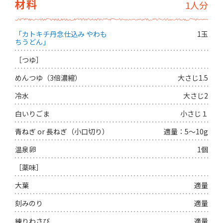
材料
1人分
「カトキチ丹念仕込み やわも
1玉
ちうどん」
［つゆ］
めんつゆ（3倍濃縮）
大さじ1.5
冷水
大さじ2
白いりごま
小さじ１
青ねぎ or 長ねぎ（小口切り）
適量：5～10g
温泉卵
1個
［薬味］
大葉
適量
刻みのり
適量
練りわさび
適量