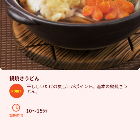
鍋焼きうどん
干ししいたけの戻し汁がポイント。基本の鍋焼きう
どん。
POINT
10～15分
調理時間