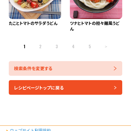
たことトマトのサラダうどん
ツナとトマトの担々麺風うど
ん
1
2
3
4
5
>
検索条件を変更する
レシピページトップに戻る
ウェブサイト利用規約