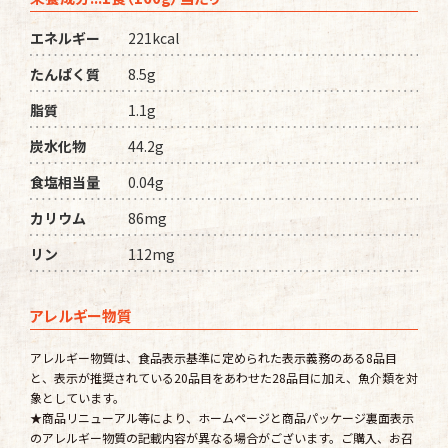
エネルギー
221kcal
たんぱく質
8.5g
脂質
1.1g
炭水化物
44.2g
食塩相当量
0.04g
カリウム
86mg
リン
112mg
アレルギー物質
アレルギー物質は、食品表示基準に定められた表示義務のある8品目
と、表示が推奨されている20品目をあわせた28品目に加え、魚介類を対
象としています。
★商品リニューアル等により、ホームページと商品パッケージ裏面表示
のアレルギー物質の記載内容が異なる場合がございます。ご購入、お召