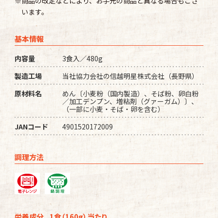
※商品の改定などにより、お手元の商品と異なる場合もござ
います。
基本情報
内容量
3食入／480g
製造工場
当社協力会社の信越明星株式会社（長野県）
原材料名
めん〔小麦粉（国内製造）、そば粉、卵白粉
／加工デンプン、増粘剤（グァーガム）〕、
（一部に小麦・そば・卵を含む）
JANコード
4901520172009
調理方法
栄養成分...1食（160g）当たり