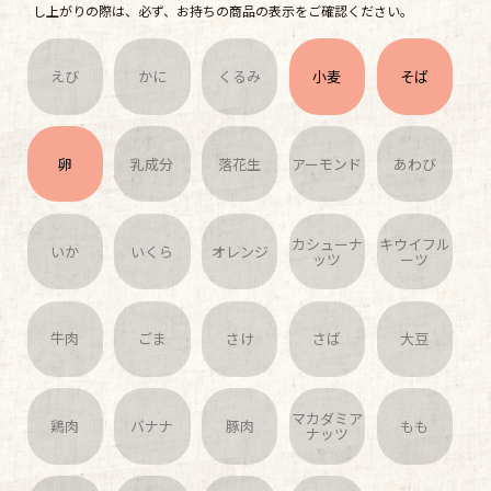
し上がりの際は、必ず、お持ちの商品の表示をご確認ください。
えび
かに
くるみ
小麦
そば
卵
乳成分
落花生
アーモンド
あわび
カシューナ
キウイフル
いか
いくら
オレンジ
ッツ
ーツ
牛肉
ごま
さけ
さば
大豆
マカダミア
鶏肉
バナナ
豚肉
もも
ナッツ