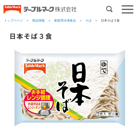
トップページ
＞
商品情報
＞
家庭用冷凍食品
＞
そば
＞ 日本そば３食
日本そば３食