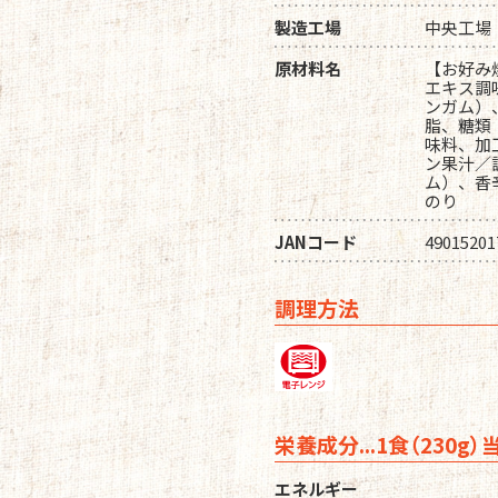
製造工場
中央工場
原材料名
【お好み
エキス調
ンガム）
脂、糖類
味料、加
ン果汁／
ム）、香
のり
JANコード
49015201
調理方法
栄養成分...1食（230g）
エネルギー