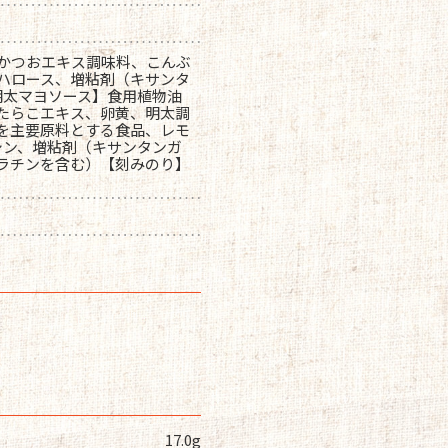
かつおエキス調味料、こんぶ
ハロース、増粘剤（キサンタ
明太マヨソース】食用植物油
たらこエキス、卵黄、明太調
を主要原料とする食品、レモ
シン、増粘剤（キサンタンガ
ゼラチンを含む）【刻みのり】
17.0g