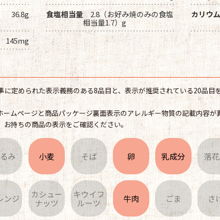
36.8g
食塩相当量
2.8（お好み焼のみの食塩
カリウ
相当量1.7）g
145mg
準に定められた表示義務のある8品目と、表示が推奨されている20品目を
ホームページと商品パッケージ裏面表示のアレルギー物質の記載内容が
、お持ちの商品の表示をご確認ください。
くるみ
小麦
そば
卵
乳成分
落花
カシュー
キウイフ
レンジ
牛肉
ごま
さ
ナッツ
ルーツ