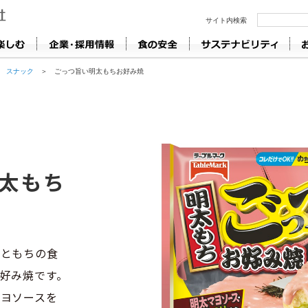
＞
スナック
＞ ごっつ旨い明太もちお好み焼
太もち
ツともちの食
好み焼です。
ヨソースを