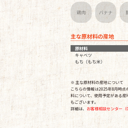
鶏肉
バナナ
主な原材料の産地
原材料
キャベツ
もち（もち米）
※ 主な原材料の産地について
こちらの情報は2025年8月時
料について、使用予定がある産
もございます。
詳細は、
お客様相談センター（012