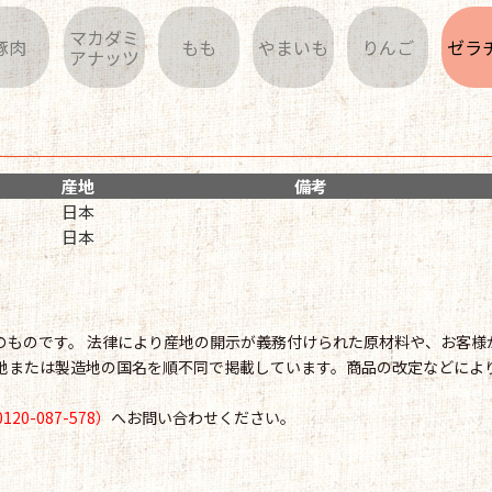
マカダミ
豚肉
もも
やまいも
りんご
ゼラ
アナッツ
産地
備考
日本
日本
点のものです。 法律により産地の開示が義務付けられた原材料や、お客
地または製造地の国名を順不同で掲載しています。商品の改定などによ
0-087-578）
へお問い合わせください。