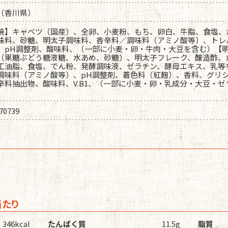
（香川県）
焼】キャベツ（国産）、全卵、小麦粉、もち、卵白、牛脂、食塩、
味料、砂糖、明太子調味料、香辛料／調味料（アミノ酸等）、トレ
、pH調整剤、酸味料、（一部に小麦・卵・牛肉・大豆を含む）【
（果糖ぶどう糖液糖、水あめ、砂糖）、明太子フレーク、醸造酢、
工油脂、食塩、でん粉、発酵調味液、ゼラチン、酵母エキス、乳等
調味料（アミノ酸等）、pH調整剤、着色料（紅麹）、香料、グリ
辛料抽出物、酸味料、V.B1、（一部に小麦・卵・乳成分・大豆・
70739
当たり
346kcal
たんぱく質
11.5g
脂質