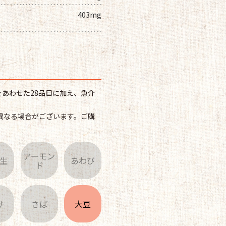
ム
403mg
あわせた28品目に加え、魚介
異なる場合がございます。ご購
アーモン
生
あわび
ド
け
さば
大豆