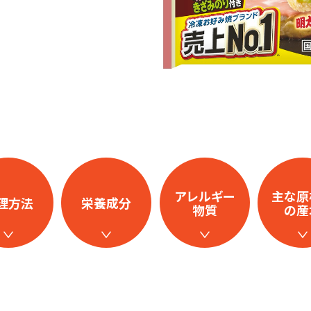
アレルギー
主な原
理方法
栄養成分
物質
の産