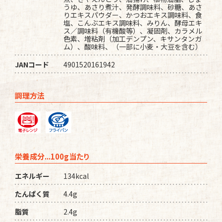
うゆ、あさり煮汁、発酵調味料、砂糖、あさ
りエキスパウダー、かつおエキス調味料、食
塩、こんぶエキス調味料、みりん、酵母エキ
ス／調味料（有機酸等）、凝固剤、カラメル
色素、増粘剤（加工デンプン、キサンタンガ
ム）、酸味料、（一部に小麦・大豆を含む）
JANコード
4901520161942
調理方法
栄養成分...100g当たり
エネルギー
134kcal
たんぱく質
4.4g
脂質
2.4g