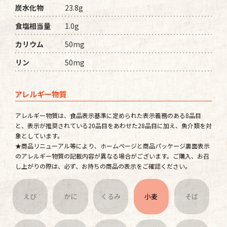
炭水化物
23.8g
食塩相当量
1.0g
カリウム
50mg
リン
50mg
アレルギー物質
アレルギー物質は、食品表示基準に定められた表示義務のある8品目
と、表示が推奨されている20品目をあわせた28品目に加え、魚介類を対
象としています。
★商品リニューアル等により、ホームページと商品パッケージ裏面表示
のアレルギー物質の記載内容が異なる場合がございます。ご購入、お召
し上がりの際は、必ず、お持ちの商品の表示をご確認ください。
えび
かに
くるみ
小麦
そば