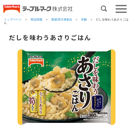
トップページ
＞
商品情報
＞
家庭用冷凍食品
＞
米飯
＞ だしを味わうあさりごは
ん
だしを味わうあさりごはん