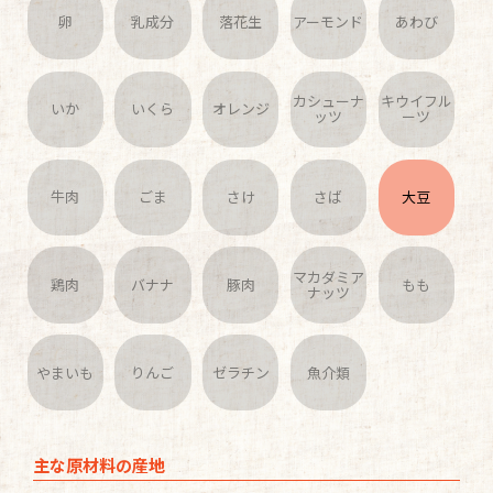
卵
乳成分
落花生
アーモンド
あわび
カシューナ
キウイフル
いか
いくら
オレンジ
ッツ
ーツ
牛肉
ごま
さけ
さば
大豆
マカダミア
鶏肉
バナナ
豚肉
もも
ナッツ
やまいも
りんご
ゼラチン
魚介類
主な原材料の産地