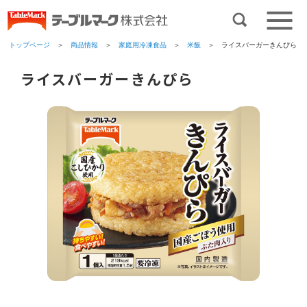
トップページ
＞
商品情報
＞
家庭用冷凍食品
＞
米飯
＞ ライスバーガーきんぴら
ライスバーガーきんぴら