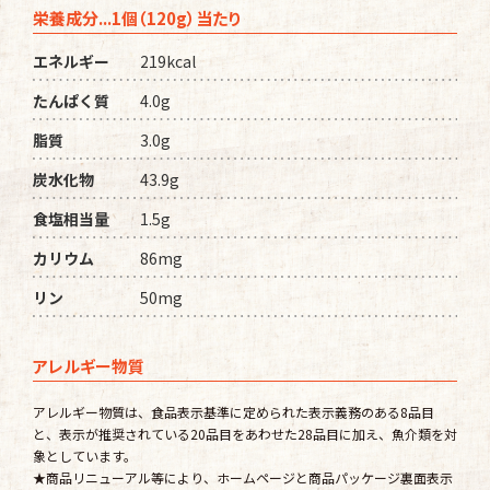
栄養成分...1個（120g）当たり
エネルギー
219kcal
たんぱく質
4.0g
脂質
3.0g
炭水化物
43.9g
食塩相当量
1.5g
カリウム
86mg
リン
50mg
アレルギー物質
アレルギー物質は、食品表示基準に定められた表示義務のある8品目
と、表示が推奨されている20品目をあわせた28品目に加え、魚介類を対
象としています。
★商品リニューアル等により、ホームページと商品パッケージ裏面表示