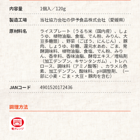
内容量
1個入／120g
製造工場
当社協力会社の伊予食品株式会社（愛媛県）
原材料名
ライスプレート〔うるち米（国内産）、しょ
うゆ、植物油脂、食塩、でん粉、みりん、大
豆多糖類〕、野菜（ごぼう、にんじん）、豚
肉、しょうゆ、砂糖、還元水あめ、ごま、発
酵調味料、植物油脂、食塩、でん粉、みり
ん、香辛料、香味油脂、酵母エキス／増粘剤
（加工デンプン、キサンタンガム）、トレハ
ロース、調味料（アミノ酸等）、カラメル色
素、加工デンプン、酸味料、pH調整剤、（一
部に小麦・ごま・大豆・豚肉を含む）
JANコード
4901520172436
調理方法