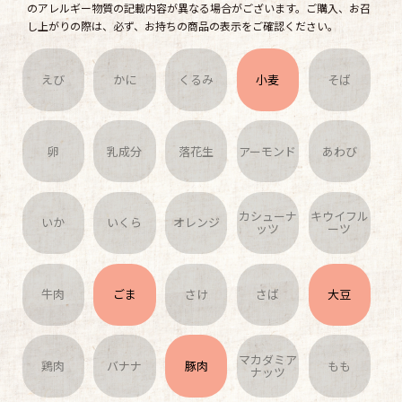
のアレルギー物質の記載内容が異なる場合がございます。ご購入、お召
し上がりの際は、必ず、お持ちの商品の表示をご確認ください。
えび
かに
くるみ
小麦
そば
卵
乳成分
落花生
アーモンド
あわび
カシューナ
キウイフル
いか
いくら
オレンジ
ッツ
ーツ
牛肉
ごま
さけ
さば
大豆
マカダミア
鶏肉
バナナ
豚肉
もも
ナッツ