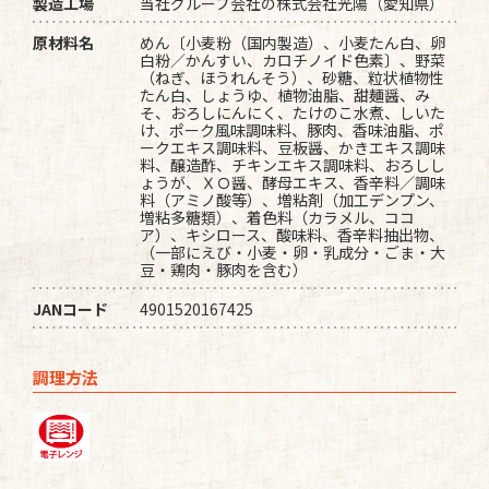
製造工場
当社グループ会社の株式会社光陽（愛知県）
原材料名
めん〔小麦粉（国内製造）、小麦たん白、卵
白粉／かんすい、カロチノイド色素〕、野菜
（ねぎ、ほうれんそう）、砂糖、粒状植物性
たん白、しょうゆ、植物油脂、甜麺醤、み
そ、おろしにんにく、たけのこ水煮、しいた
け、ポーク風味調味料、豚肉、香味油脂、ポ
ークエキス調味料、豆板醤、かきエキス調味
料、醸造酢、チキンエキス調味料、おろしし
ょうが、ＸＯ醤、酵母エキス、香辛料／調味
料（アミノ酸等）、増粘剤（加工デンプン、
増粘多糖類）、着色料（カラメル、ココ
ア）、キシロース、酸味料、香辛料抽出物、
（一部にえび・小麦・卵・乳成分・ごま・大
豆・鶏肉・豚肉を含む）
JANコード
4901520167425
調理方法