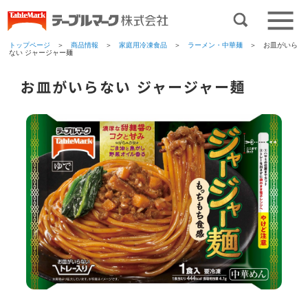
トップページ
＞
商品情報
＞
家庭用冷凍食品
＞
ラーメン・中華麺
＞ お皿がいら
ない ジャージャー麺
お皿がいらない ジャージャー麺