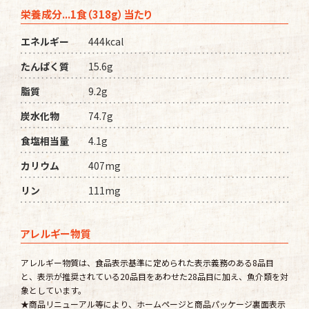
栄養成分...1食（318g）当たり
エネルギー
444kcal
たんぱく質
15.6g
脂質
9.2g
炭水化物
74.7g
食塩相当量
4.1g
カリウム
407mg
リン
111mg
アレルギー物質
アレルギー物質は、食品表示基準に定められた表示義務のある8品目
と、表示が推奨されている20品目をあわせた28品目に加え、魚介類を対
象としています。
★商品リニューアル等により、ホームページと商品パッケージ裏面表示