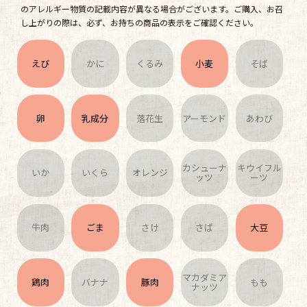
のアレルギー物質の記載内容が異なる場合がございます。ご購入、お召
し上がりの際は、必ず、お持ちの商品の表示をご確認ください。
えび
かに
くるみ
小麦
そば
卵
乳成分
落花生
アーモンド
あわび
カシューナ
キウイフル
いか
いくら
オレンジ
ッツ
ーツ
牛肉
ごま
さけ
さば
大豆
マカダミア
鶏肉
バナナ
豚肉
もも
ナッツ